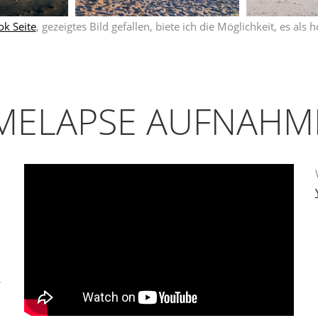
k Seite
, gezeigtes Bild gefallen, biete ich die Möglichkeit, es al
IMELAPSE AUFNAHM
r